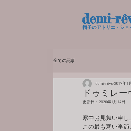
demi-rê
帽子のアトリエ・ショッ
全ての記事
demi-rêve
2017年1
ドゥミレー
更新日：
2020年1月14日
寒中お見舞い申し
この最も寒い季節