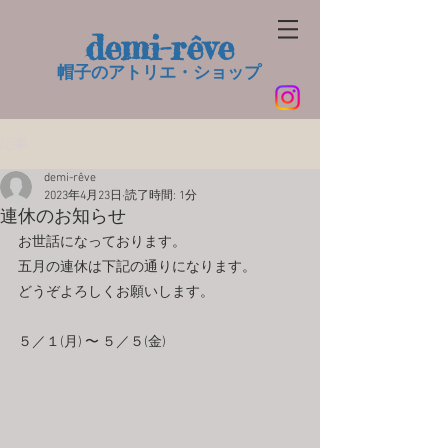
demi-rêve
帽子のアトリエ・ショップ​
記事
demi-rêve
2023年4月23日
読了時間: 1分
連休のお知らせ
お世話になっております。
五月の連休は下記の通りになります。
どうぞよろしくお願いします。
５／１(月) 〜 ５／５(金)