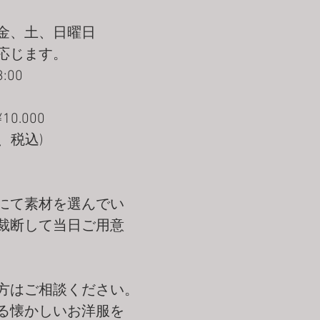
金、土、日曜日
応じます。
:00
り
0.000
     (材料費、税込)
にて素材を選んでい
裁断して当日ご用意
方はご相談ください。
ている懐かしいお洋服を