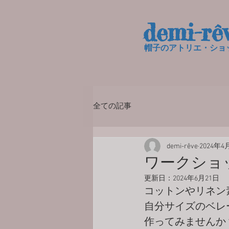
demi-rê
帽子のアトリエ・ショッ
全ての記事
demi-rêve
2024年4
ワークショ
更新日：
2024年6月21日
コットンやリネン
自分サイズのベレ
作ってみませんか