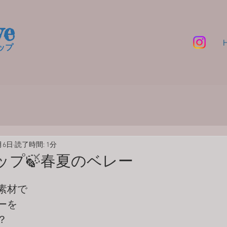
ve
プ​
月6日
読了時間: 1分
ップ🍃春夏のベレー
素材で
ーを
？