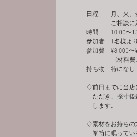
日程　　月、火、
　　　　ご相談に
時間　　10:00〜13
参加者　1名様よ
参加費　¥8.000〜¥1
              
持ち物　特になし
♢前日までに当店
　ただき、採寸後
　します。
♢素材をお持ちの
    箪笥に眠っ