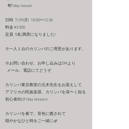
   🎼1day lesson
日時  7/29(月)  10:00〜12:30
料金 ¥3.500
定員  5名(満席になりました)
※一人１台のカリンバのご用意があります。
※お問い合わせ、お申し込みはDMより
  メール、電話にてどうぞ
カリンバ東京教室の元木先生をお迎えして
アフリカの民族楽器、カリンバを深〜く知る
初心者向け1day lesson♪
カリンバを奏で、音色に癒されて
穏やかなひと時をご一緒に🌿